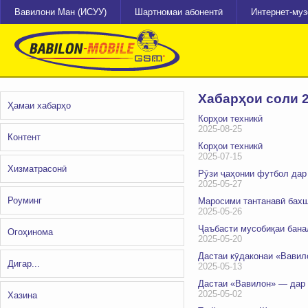
Вавилони Ман (ИСУУ)
Шартномаи абонентӣ
Интернет-му
Хабарҳои соли 
Ҳамаи хабарҳо
Корҳои техникӣ
2025-08-25
Контент
Корҳои техникӣ
2025-07-15
Хизматрасонӣ
Рӯзи ҷаҳонии футбол дар
2025-05-27
Роуминг
Маросими тантанавӣ бахш
2025-05-26
Ҷаъбасти мусобиқаи бан
Огоҳинома
2025-05-20
Дастаи кӯдаконаи «Вавил
Дигар...
2025-05-13
Дастаи «Вавилон» — дар 
2025-05-02
Хазина