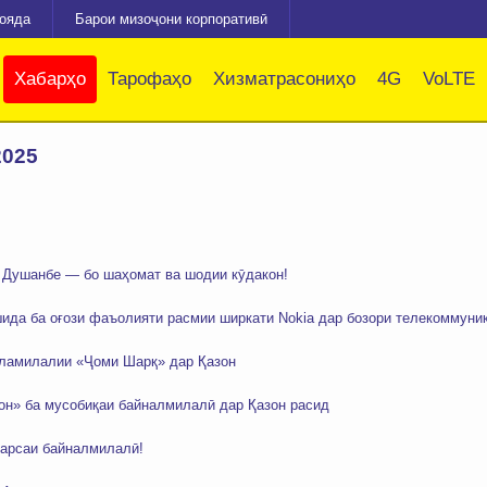
зояда
Барои мизоҷони корпоративӣ
Хабарҳо
Тарофаҳо
Хизматрасониҳо
4G
VoLTE
2025
 Душанбе — бо шаҳомат ва шодии кӯдакон!
ида ба оғози фаъолияти расмии ширкати Nokia дар бозори телекоммуник
аламилалии «Ҷоми Шарқ» дар Қазон
он» ба мусобиқаи байналмилалӣ дар Қазон расид
арсаи байналмилалӣ!