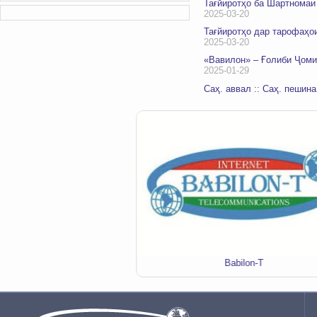
Тағйиротҳо ба Шартномаи
2025-03-20
Тағйиротҳо дар тарофаҳои
2025-03-20
«Вавилон» – Ғолиби Ҷом
2025-01-29
Саҳ. аввал
::
Саҳ. пешина
я звонков "MobiГАП"
Babilon-T