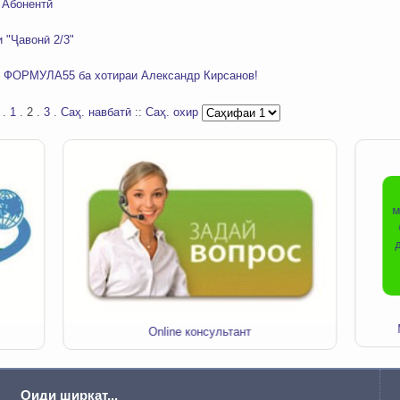
 Абонентӣ
 "Ҷавонӣ 2/3"
и ФОРМУЛА55 ба хотираи Александр Кирсанов!
.
1
.
2
.
3
.
Саҳ. навбатӣ
::
Саҳ. охир
м
Online консультант
Оиди ширкат...