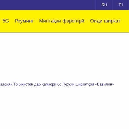
RU
TJ
5G
Роуминг
Минтақаи фарогирӣ
Оиди ширкат
атсияи Тоҷикистон дар ҳамкорӣ бо Гурӯҳи ширкатҳои «Вавилон»