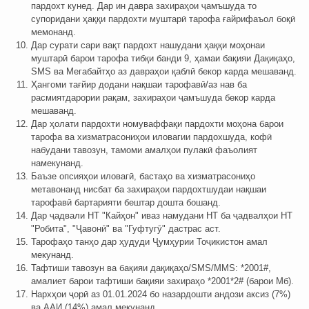
пардохт кунед. Дар ин давра захираҳои ҷамъшуда то
супоридани ҳаққи пардохти муштарӣ тарофа ғайрифаъол боқӣ
мемонанд.
Дар сурати сари вақт пардохт нашудани ҳаққи моҳонаи
муштарӣ барои тарофа тибқи банди 9, ҳамаи бақияи Дақиқаҳо,
SMS ва Мегабайтҳо аз давраҳои қаблӣ бекор карда мешаванд.
Ҳангоми тағйир додани нақшаи тарофавӣ/аз нав ба
расмиятдарории рақам, захираҳои ҷамъшуда бекор карда
мешаванд.
Дар ҳолати пардохти номуваффақи пардохти моҳона барои
тарофа ва хизматрасониҳои иловагии пардохшуда, кофӣ
набудани тавозун, тамоми амалҳои пулакӣ фаъолият
намекунанд.
Баъзе опсияҳои иловагӣ, бастаҳо ва хизматрасониҳо
метавонанд нисбат ба захираҳои пардохтшудаи нақшаи
тарофавӣ бартарияти бештар дошта бошанд.
Дар ҷадвали НТ "Кайҳон" иваз намудани НТ ба ҷадвалҳои НТ
"Робита", "Ҷавонӣ" ва "Гуфтугӯ" дастрас аст.
Тарофаҳо танҳо дар ҳудуди Ҷумҳурии Тоҷикистон амал
мекунанд.
Тафтиши тавозун ва бақияи дақиқаҳо/SMS/MMS: *2001#,
амалиет барои тафтиши бақияи захираҳо *2001*2# (барои Мб).
Нархҳои ҷорӣ аз 01.01.2024 бо назардошти андози аксиз (7%)
ва ААИ (14%) амал мекунанд.