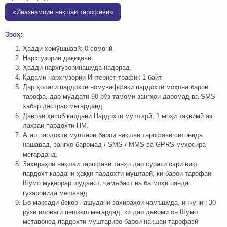
«Ивазнамоии нақшаи тарофавӣ»
Эзоҳ:
Ҳадди хомӯшшавӣ: 0 сомонӣ.
Нархгузории дақиқавӣ.
Ҳадди нархгузоринашуда надорад.
Қадами нархгузории Интернет-трафик 1 байт.
Дар ҳолати пардохти номуваффақи пардохти моҳона барои
тарофа, дар муддати 90 рӯз тамоми зангҳои даромад ва SMS-
хабар дастрас мегарданд.
Давраи ҳисоб кардани Пардохти муштарӣ, 1 моҳи тақвимӣ аз
лаҳзаи пардохти ПМ.
Агар пардохти муштарӣ барои нақшаи тарофавӣ ситонида
нашавад, зангҳо баромад / SMS / MMS ва GPRS муҳосира
мегарданд.
Захираҳои нақшаи тарофавӣ танҳо дар сурати сари вақт
пардохт кардани ҳаққи пардохти муштарӣ, ки барои тарофаи
Шумо муқаррар шудааст, ҷамъбаст ва ба моҳи оянда
гузаронида мешавад.
Бо мақсади бекор нашудани захираҳои ҷамъшуда, инчунин 30
рӯзи иловагӣ пешкаш мегардад, ки дар давоми он Шумо
метавонед пардохти муштариро барои нақшаи тарофавӣ