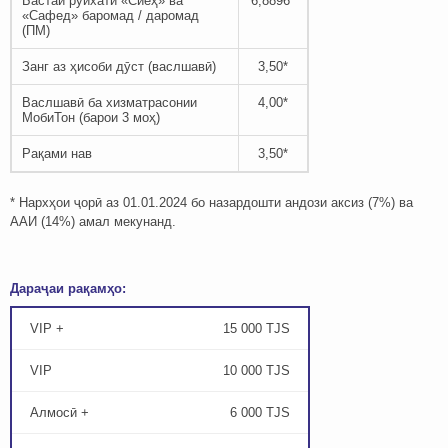
Бастаи руйхати «Сиёҳ» ва
6,8896*
«Сафед» баромад / даромад
(ПМ)
Занг аз ҳисоби дӯст (васлшавӣ)
3,50*
Васлшавӣ ба хизматрасонии
4,00*
МобиТон (барои 3 моҳ)
Рақами нав
3,50*
* Нархҳои ҷорӣ аз 01.01.2024 бо назардошти андози аксиз (7%) ва
ААИ (14%) амал мекунанд.
Дараҷаи рақамҳо:
VIP +
15 000 TJS
VIP
10 000 TJS
Алмосӣ +
6 000 TJS