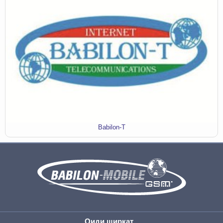
Babilon-T
Оиди ширкат...