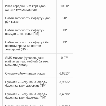
Иваз кардани SIM корт (дар
10,00*
ҳолати муҳосираи он)
Сабти тафсилоти гуфтугуй дар
20*
рӯи коғаз
Сабти тафсилоти гуфтугуй
13*
намуди электронӣ (ПМ)
Сабти тафсилоти гуфтугуй ба
13*
воситаи ирсол ба почтаи
электронӣ (ПМ)
SMS маблағ (гузаронидани
0,07*
маблағ аз тел. мобилӣ ба тел.
мобилии дигар)
Супермуайякунандаи рақам
6,6913*
Руйхати «Сиёҳ» ва «Сафед»
3,9355*
барои зангҳои даромад (ПМ)
Руйхати «Сиёҳ» ва «Сафед»
3,4398*
барои зангҳои баромад (ПМ)