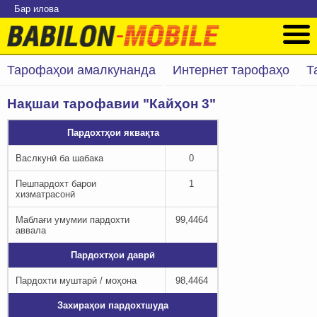
Бар илова
Тарофаҳои амалкунанда
Интернет тарофаҳо
Т
Нақшаи тарофавии "Кайҳон 3"
Пардохтҳои яквақта
Васлкунӣ ба шабака
0
Пешпардохт барои
1
хизматрасонӣ
Маблағи умумии пардохти
99,4464
аввала
Пардохтҳои даврӣ
Пардохти муштарӣ / моҳона
98,4464
Захираҳои пардохтшуда