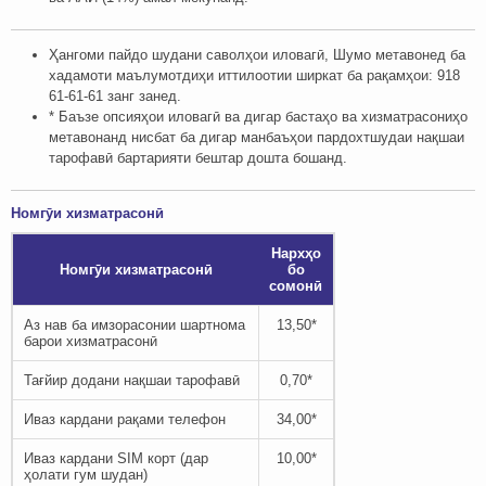
Ҳангоми пайдо шудани саволҳои иловагӣ, Шумо метавонед ба
хадамоти маълумотдиҳи иттилоотии ширкат ба рақамҳои: ‎‎918
61-61-61 занг занед.
* Баъзе опсияҳои иловагӣ ва дигар бастаҳо ва хизматрасониҳо
метавонанд нисбат ба дигар манбаъҳои пардохтшудаи нақшаи
тарофавӣ бартарияти бештар дошта бошанд.
Номгӯи хизматрасонӣ
Нархҳо
Номгӯи хизматрасонӣ
бо
сомонӣ
Аз нав ба имзорасонии шартнома
13,50*
барои хизматрасонӣ
Тағйир додани нақшаи тарофавӣ
0,70*
Иваз кардани рақами телефон
34,00*
Иваз кардани SIM корт (дар
10,00*
ҳолати гум шудан)