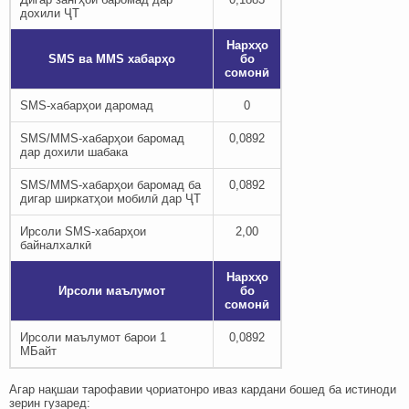
дохили ҶТ
Нархҳо
SMS ва MMS хабарҳо
бо
сомонӣ
SMS-хабарҳои даромад
0
SMS/MMS-хабарҳои баромад
0,0892
дар дохили шабака
SMS/MMS-хабарҳои баромад ба
0,0892
дигар ширкатҳои мобилӣ дар ҶТ
Ирсоли SMS-хабарҳои
2,00
байналхалкӣ
Нархҳо
Ирсоли маълумот
бо
сомонӣ
Ирсоли маълумот барои 1
0,0892
МБайт
Агар нақшаи тарофавии ҷориатонро иваз кардани бошед ба истиноди
зерин гузаред: