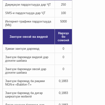
Дақиқаҳои пардохтшуда дар ҶТ
250
SMS-и пардохтшуда дар ҶТ
100
Интернет-трафики пардохтшуда
5000
(Mb)
Нархҳо
Зангҳои овозӣ ва видеоӣ
бо
сомонӣ
Ҳамаи зангҳои даромад
0
Зангҳои баромади видеоӣ дар
0
дохили шабака
Зангҳои баромади овозӣ дар
0
дохили шабака
Зангҳои баромад ба рақами
0,1883
NGN-и «Babilon-T»
Зангҳои баромад ба дигар
0,1883
ширкатҳои мобилӣ
Дигар зангҳои баромад дар
0,1883