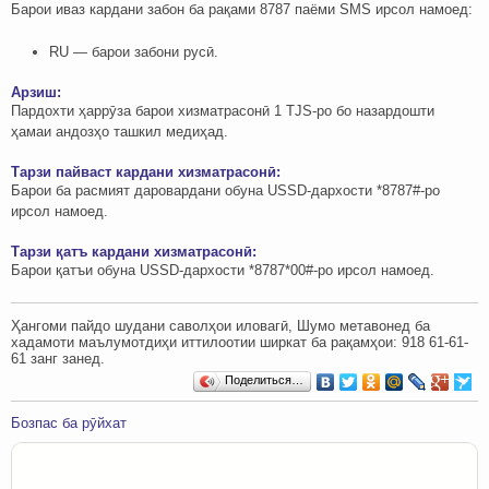
Барои иваз кардани забон ба рақами 8787 паёми SMS ирсол намоед:
RU — барои забони русӣ.
Арзиш:
Пардохти ҳаррӯза барои хизматрасонӣ 1 TJS-ро бо назардошти
ҳамаи андозҳо ташкил медиҳад.
Тарзи пайваст кардани хизматрасонӣ:
Барои ба расмият даровардани обуна USSD-дархости *8787#-ро
ирсол намоед.
Тарзи қатъ кардани хизматрасонӣ:
Барои қатъи обуна USSD-дархости *8787*00#-ро ирсол намоед.
Ҳангоми пайдо шудани саволҳои иловагӣ, Шумо метавонед ба
хадамоти маълумотдиҳи иттилоотии ширкат ба рақамҳои: ‎‎918 61-61-
61 занг занед.
Поделиться…
Бозпас ба рӯйхат