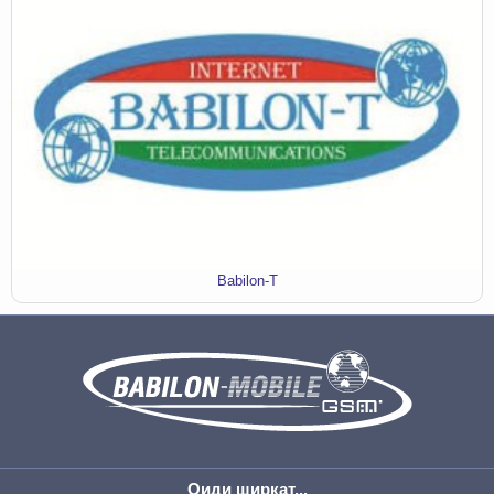
Babilon-T
Оиди ширкат...