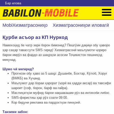
Бар илова
MobiХизматрасониҳо
Хизматрасониҳои иловагӣ
Қурби асъор аз КП Нуркод
Намехоҳед бе чатр зери борон бимонед? Пешгӯии дақиқи обу ҳаворо
ҳар саҳар тавассути SMS гиред! Хизматрасонӣ маълумоти ҷориро
барои имрӯз ва фардо аз шаҳрҳои асосии Тоҷикистон пешниҳод
мекунад.
Шумо чӣ мегиред?
Прогнози обу ҳаво аз 5 шаҳр: Душанбе, Бохтар, Кӯлоб, Хоруғ
(ВМКБ) ва Хуҷанд.
Маълумот дар бораи ҳарорат (ҷорӣ ва ҳадди аксар) ва тавсифи
шароит (соф, борон, барф ва ғайра).
Маслиҳатҳои муфид барои нақшакашии рӯз ва интихоби либос.
SMS-фиристиш ҳар рӯз соати 09:00.
Кор бидуни реклама ва пардохтҳои пинҳонӣ.
Танзими забон: