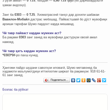
3 рӯзи аввал —
0 TJS
, баъдан —
0,60 TJS /рӯз
(бо дарназардошти
ҳамаи андозҳо).
Занг ба
0303
—
0 TJS
. Хизматрасонӣ танҳо дар дохили шабакаи
Вавилон-Мобайл
дастрас мебошад. Пайвастшавӣ бо дӯст мувофиқи
арзиши тарофаи Шумо пардохт карда мешавад.
Чӣ тавр пайваст кардан мумкин аст?
Ба рақами
0303
занг занед ва мувофиқи дастурҳои овозӣ амал
намоед.
Чӣ тавр қатъ кардан мумкин аст?
*0303*0#
-ро пахш кунед.
Ҳангоми пайдо шудани саволҳои иловагӣ, Шумо метавонед ба
хадамоти маълумотдиҳи иттилоотии ширкат ба рақамҳои: ‎‎918 61-61-
61 занг занед.
Поделиться…
Бозпас ба рӯйхат