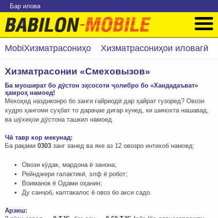
Бар илова
MobiХизматрасониҳо
Хизматрасониҳои иловагӣ
Хизматрасонии «Смеховызов»
Ба муошират бо дӯстон эҳсосоти ҷолибро бо «Хандадаъват»
ҳамроҳ намоед!
Мехоҳед наздиконро бо занги ғайриодӣ дар ҳайрат гузоред? Овози
худро ҳангоми суҳбат то дараҷае дигар кунед, ки шинохта нашавад,
ва шӯхиҳои дӯстона ташкил намоед.
Чӣ тавр кор мекунад:
Ба рақами
0303
занг занед ва яке аз 12 овозро интихоб намоед:
Овози кӯдак, мардона ё занона;
Рейнджери галактикӣ, элф ё робот;
Воиманок ё Одами оҳанин;
Ду санҷоб, калтакалос ё овоз бо акси садо.
Арзиш: