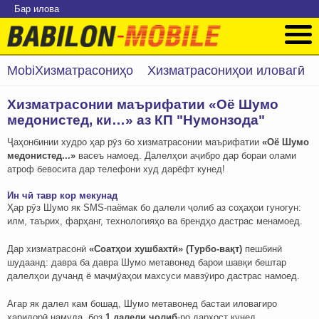
Бар илова
MobiХизматрасониҳо
Хизматрасониҳои иловагӣ
Хизматрасонии маърифатии «Оё Шумо
медонистед, ки…» аз КП "Нумонзода"
Ҷаҳонбинии худро ҳар рӯз бо хизматрасонии маърифатии
«Оё Шумо
медонистед...»
васеъ намоед. Далелҳои аҷибро дар бораи олами
атроф бевосита дар телефони худ дарёфт кунед!
Ин чӣ тавр кор мекунад
Ҳар рӯз Шумо як SMS-паёмак бо далели ҷолиб аз соҳаҳои гуногун:
илм, таърих, фарҳанг, технологияҳо ва брендҳо дастрас менамоед.
Дар хизматрасонӣ
«Соатҳои хушбахтӣ» (Турбо-вақт)
пешбинӣ
шудаанд: давра ба давра Шумо метавонед барои шавқи бештар
далелҳои дучанд ё маҷмӯаҳои махсуси мавзӯиро дастрас намоед.
Агар як далел кам бошад, Шумо метавонед бастаи иловагиро
харидорӣ намуда, боз
1 далели ҷолиб
-ро дархост кунед