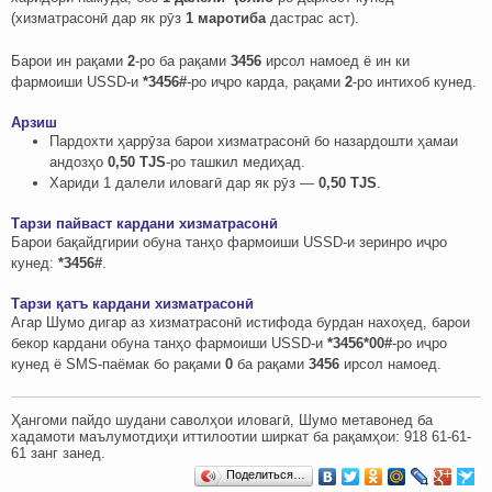
(хизматрасонӣ дар як рӯз
1 маротиба
дастрас аст).
Барои ин рақами
2
-ро ба рақами
3456
ирсол намоед ё ин ки
фармоиши USSD-и
*3456#
-ро иҷро карда, рақами
2
-ро интихоб кунед.
Арзиш
Пардохти ҳаррӯза барои хизматрасонӣ бо назардошти ҳамаи
андозҳо
0,50 TJS
-ро ташкил медиҳад.
Хариди 1 далели иловагӣ дар як рӯз —
0,50 TJS
.
Тарзи пайваст кардани хизматрасонӣ
Барои бақайдгирии обуна танҳо фармоиши USSD-и зеринро иҷро
кунед:
*3456#
.
Тарзи қатъ кардани хизматрасонӣ
Агар Шумо дигар аз хизматрасонӣ истифода бурдан нахоҳед, барои
бекор кардани обуна танҳо фармоиши USSD-и
*3456*00#
-ро иҷро
кунед ё SMS-паёмак бо рақами
0
ба рақами
3456
ирсол намоед.
Ҳангоми пайдо шудани саволҳои иловагӣ, Шумо метавонед ба
хадамоти маълумотдиҳи иттилоотии ширкат ба рақамҳои: ‎‎918 61-61-
61 занг занед.
Поделиться…