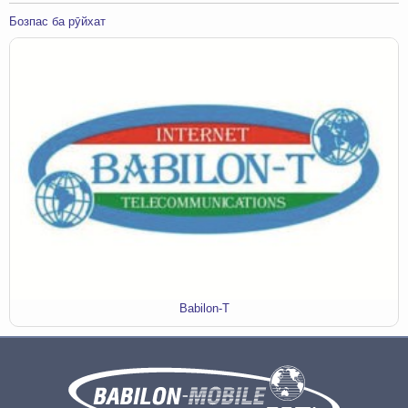
Бозпас ба рӯйхат
Babilon-T