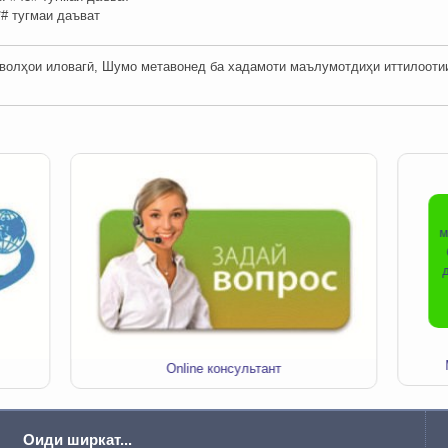
*# тугмаи даъват
олҳои иловагӣ, Шумо метавонед ба хадамоти маълумотдиҳи иттилоотии ши
м
Online консультант
Оиди ширкат...