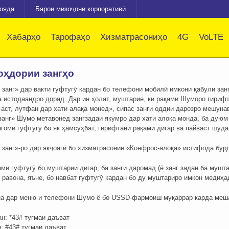
зояда
Барои мизоҷони корпоративӣ
Хабарҳо
Тарофаҳо
Хизматрасониҳо
4G
VoLTE
оҳдории зангҳо
 занг» дар вакти гуфтугӯ кардан бо телефони мобилӣ имкони қабули за
 истодаандро дорад. Дар ин ҳолат, муштарие, ки рақами Шуморо гирифт
аст, лутфан дар хати алақа монед», сипас занги оддии дарозро мешуна
нг» Шумо метавонед зангзадаи якумро дар хати алоқа монда, ба дуюм гу
гоми гуфтугӯ бо як ҳамсӯҳбат, гирифтани рақами дигар ва пайваст шуда
 занг»-ро дар якҷоягӣ бо хизматрасонии «Конфрос-алоқа» истифода бурд
гоми гуфтугӯ бо муштарии дигар, ба занги даромад (ё занг задан ба муш
и равона, яъне, бо навбат гуфтугӯ кардан бо ду муштариро имкон медиҳа
на дар меню-и телефони Шумо ё бо USSD-фармоиш муқаррар карда меш
н: *43# тугмаи даъват
: #43# тугмаи даъват