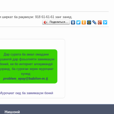
ркат ба рақамҳои: ‎‎918 61-61-61 занг занед.
Поделиться…
Дар сурата ба амал омадани
ушкилӣ дар фаъолияти замимаҳои
бонкӣ, ки бо интернет алоқамандӣ
доранд, ба суроғаи зерин муроҷиат
кунед:
problem_epay@babilon-m.tj
.
Муроҷиат оид ба замимаҳои бонкӣ
Онлайн оп
Нишонӣ