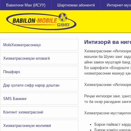
Вавилони Ман (ИСУУ)
Шартномаи абонентӣ
Интернет-му
Интизорӣ ва ниг
MobiХизматрасониҳо
Хизматрасонии «Интизори
маънои ба Шумо занг зада
Хизматрасониҳои иловагӣ
айни замон муштарӣ банд 
Бо шарофати «Боздошти за
Пешфарз
хизматрасонии мазкур ҳан
Хизматрасонии «Интизори
Дар ҳолати сифр карор доштан
Реҷаи интизори занг, ҳан
SMS Банкинг
то ба охир расидани занг
Контент хизматрасонӣ
Хизматрасони мустақило
Барои пайваст карда
Хизматрасониҳои молиявӣ
Барои хомӯш кардан