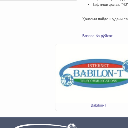
Тафтиши ҳолат: *43
Ҳангоми пайдо шудани сав
Бозпас ба рӯйхат
я звонков "MobiГАП"
Babilon-T