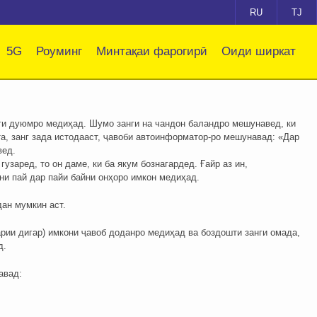
RU
TJ
5G
Роуминг
Минтақаи фарогирӣ
Оиди ширкат
нги дуюмро медиҳад. Шумо занги на чандон баландро мешунавед, ки
а, занг зада истодааст, ҷавоби автоинформатор-ро мешунавад: «Дар
вед.
заред, то он даме, ки ба якум бознагардед. Ғайр аз ин,
ни пай дар пайи байни онҳоро имкон медиҳад.
ан мумкин аст.
тарии дигар) имкони ҷавоб доданро медиҳад ва боздошти занги омада,
д.
авад: