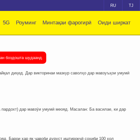
RU
TJ
5G
Роуминг
Минтақаи фарогирӣ
Оиди ширкат
тан боздошта шудаанд.
айқал диҳед. Дар викторинаи мазкур саволҳо дар мавзуъҳои умумӣ
а пардохт) дар мавзӯи умумӣ меояд. Масалан: Ба василае, ки дар
ояд. Барои ҳар як ҷавоби дуруст иштирокчӣ соҳиби 100 хол