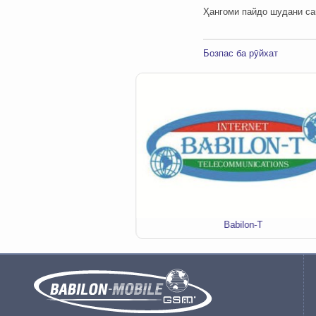
Ҳангоми пайдо шудани сав
Бозпас ба рӯйхат
я звонков "MobiГАП"
Babilon-T