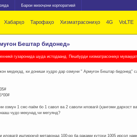
зояда
Барои мизоҷони корпоративӣ
Хабарҳо
Тарофаҳо
Хизматрасониҳо
4G
VoLTE
муғон Бештар бидонед»
техникӣ гузаронида шуда истодаанд. Пешбурди хизматрасониҳо муваққа
кон медиҳад, ки дониши худро дар озмуни " Армуғон Бештар бидонед" с
05#
5*00#
ии озмун 1 смс-паём бо 1 савол ва 2 саволи иловагӣ (ҳангоми дархост в
анааш чудо мекунад,чи мегуянд?
 иловагӣ иштирокчӣ метавонад 100-ро ба рақами кутоҳи 1005 ирсол нам