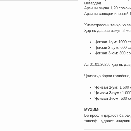
мегардад.
Арзиши обуна 1,20 сомон
Арзиши савоҳои иловагӣ 1
Хизматрасонӣ танҳо бо з
Ҳар як давраи озмун 3 мо
Ҷоизаи 1-ум: 1000 с
Ҷоизаи 2-вум: 600 с
Ҷоизаи 3-юм: 300 со
Аз 01.01.2023с ҳар як да
Ҷоизатҳо барои ғолибоне,
Ҷоизаи 1-ум:
1 500 
Ҷоизаи 2-вум:
1 000
Ҷоизаи 3-юм:
500 с
МУҲИМ:
Бо ирсоли дархост ба рақ
тавсиф шудааст, инчунин