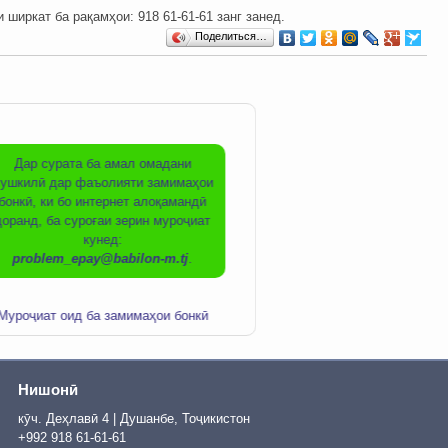
ркат ба рақамҳои: ‎‎918 61-61-61 занг занед.
Поделиться…
Дар сурата ба амал омадани
ушкилӣ дар фаъолияти замимаҳои
бонкӣ, ки бо интернет алоқамандӣ
доранд, ба суроғаи зерин муроҷиат
кунед:
problem_epay@babilon-m.tj
.
Муроҷиат оид ба замимаҳои бонкӣ
Онлайн оп
Нишонӣ
кӯч. Деҳлавӣ 4 | Душанбе, Тоҷикистон
+992 918 61-61-61