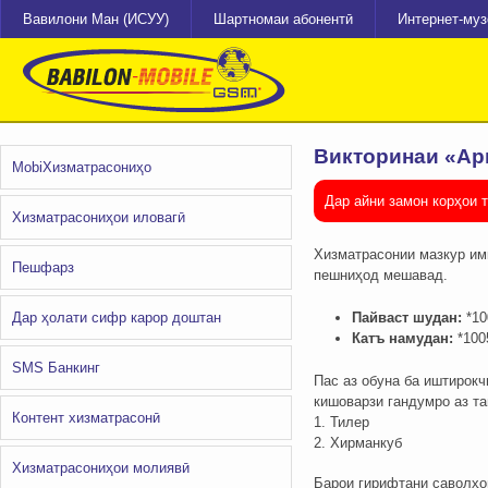
Вавилони Ман (ИСУУ)
Шартномаи абонентӣ
Интернет-му
Викторинаи «Ар
MobiХизматрасониҳо
Дар айни замон корҳои 
Хизматрасониҳои иловагӣ
Хизматрасонии мазкур им
Пешфарз
пешниҳод мешавад.
Дар ҳолати сифр карор доштан
Пайваст шудан:
*10
Катъ намудан:
*100
SMS Банкинг
Пас аз обуна ба иштирокч
кишоварзи гандумро аз т
Контент хизматрасонӣ
1. Тилер
2. Хирманкуб
Хизматрасониҳои молиявӣ
Барои гирифтани саволҳои