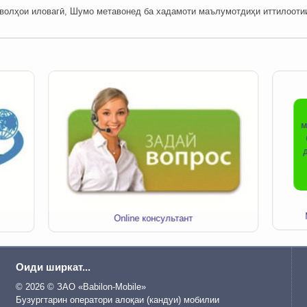
олҳои иловагӣ, Шумо метавонед ба хадамоти маълумотдиҳи иттилоотии ши
м
Online консультант
Оиди ширкат...
© 2026 © ЗАО «Babilon-Mobile»
Бузургтарин оператори алоқаи (кандуи) мобилии