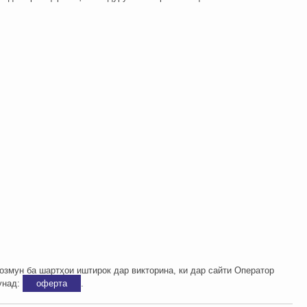
озмун ба шартҳои иштирок дар викторина, ки дар сайти Оператор
унад:
оферта
.