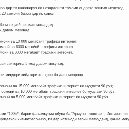
иро дар як шабонаруз бо назардошти тамоми андозҳо ташкил медиҳад.
,20 сомонӣ барои ҳар як савол.
абони тоҷикӣ пешкаш мегардад.
ҳ давом мекунад.
омонӣ ва 10 000 мегабайт трафики интернет.
омонӣ ва 6000 мегабайт трафики интернет.
монӣ ва 3000 мегабайт трафики интернет.
враи викторина 3 моҳ давом мекунад.
 ки миқдори зиёдтари холҳоро ба даст меоранд:
сомонӣ ва 15 000 мегабайт трафики интернет бо муҳлати 90 рӯз;
 сомонӣ ва 10 000 мегабайт трафики интернет бо муҳлати 90 рӯз;
омонӣ ва 5 000 мегабайт трафики интернет бо муҳлати 90 рӯз.
ами *1005#, барои фаъолкунии обуна ба “Армуғон Бештар ", Иштирокчии 
 қоидаҳои хизматрасониро, ки дар истиноди зерин мавҷуданд, қабул мек