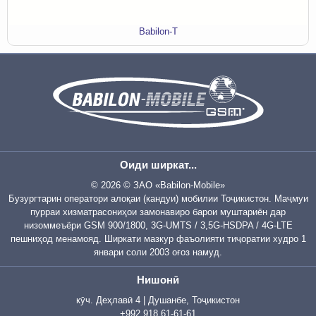
Babilon-T
Оиди ширкат...
© 2026 © ЗАО «Babilon-Mobile»
Бузургтарин оператори алоқаи (кандуи) мобилии Тоҷикистон. Маҷмуи
пурраи хизматрасониҳои замонавиро барои муштариён дар
низоммеъёри GSM 900/1800, 3G-UMTS / 3,5G-HSDPA / 4G-LTE
пешниҳод менамояд. Ширкати мазкур фаъолияти тиҷоратии худро 1
январи соли 2003 оғоз намуд.
Нишонӣ
кӯч. Деҳлавӣ 4 | Душанбе, Тоҷикистон
+992 918 61-61-61