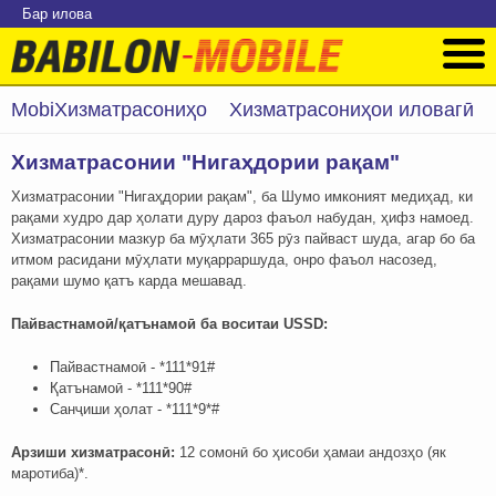
Бар илова
MobiХизматрасониҳо
Хизматрасониҳои иловагӣ
Хизматрасонии "Нигаҳдории рақам"
Хизматрасонии "Нигаҳдории рақам", ба Шумо имконият медиҳад, ки
рақами худро дар ҳолати дуру дароз фаъол набудан, ҳифз намоед.
Хизматрасонии мазкур ба мӯҳлати 365 рӯз пайваст шуда, агар бо ба
итмом расидани мӯҳлати муқарраршуда, онро фаъол насозед,
рақами шумо қатъ карда мешавад.
Пайвастнамоӣ/қатънамоӣ ба воситаи USSD:
Пайвастнамоӣ - *111*91#
Қатънамоӣ - *111*90#
Санҷиши ҳолат - *111*9*#
Арзиши хизматрасонӣ:
12 сомонӣ бо ҳисоби ҳамаи андозҳо (як
маротиба)*.