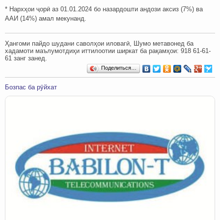
* Нархҳои ҷорӣ аз 01.01.2024 бо назардошти андози аксиз (7%) ва
ААИ (14%) амал мекунанд.
Ҳангоми пайдо шудани саволҳои иловагӣ, Шумо метавонед ба
хадамоти маълумотдиҳи иттилоотии ширкат ба рақамҳои: ‎‎918 61-61-
61 занг занед.
Поделиться…
Бозпас ба рӯйхат