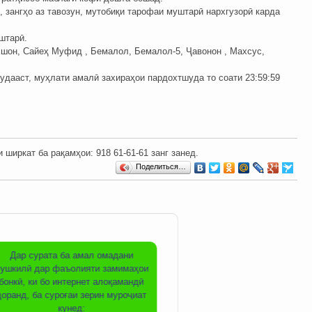
 зангҳо аз тавозун, мутобиқи тарофаи муштарӣ нархгузорӣ карда
штарӣ.
хшон, Сайеҳ Муфид , Бемалол, Бемалол-5, Ҷавонон , Махсус,
шудааст, муҳлати амалӣ захираҳои пардохтшуда то соати 23:59:59
ркат ба рақамҳои: ‎‎918 61-61-61 занг занед.
Поделиться…
Дар сурата ба амал омадани
ушкилӣ дар фаъолияти замимаҳои
бонкӣ, ки бо интернет алоқамандӣ
доранд, ба суроғаи зерин муроҷиат
кунед: