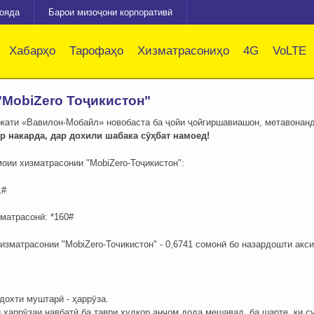
зояда
Барои мизоҷони корпоративӣ
Хабарҳо
Тарофаҳо
Хизматрасониҳо
4G
VoLTE
"MobiZero Тоҷикистон"
ати «Вавилон-Мобайл» новобаста ба ҷойи ҷойгиршавиашон, метавонанд
р накарда, дар дохили шабака сӯҳбат намоед!
оии хизматрасонии "MobiZero-Тоҷикистон":
1#
матрасонӣ: *160#
изматрасонии "MobiZero-Точикистон" - 0,6741 сомонӣ бо назардошти акс
дохти муштарӣ - ҳаррӯза.
 ҳаррӯзаи навбатӣ ба таври худкор анҷом дода мешавад, ба шарте, ки 