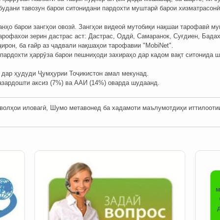
будани тавозун барои ситонидани пардохти муштарӣ барои хизматрасонӣ,
танҳо барои зангҳои овозӣ. Зангҳои видеоӣ мутобиқи нақшаи тарофавӣ му
арофахои зерин дастрас аст: Дастрас, Оддӣ, Самаранок, Суғдиен, Бада
ирон, ба ғайр аз ҷадвали нақшаҳои тарофавии "MobiNet".
и пардохти ҳаррӯза барои пешниҳоди захираҳо дар кадом вақт ситонида 
 дар ҳудуди Ҷумҳурии Тоҷикистон амал мекунад.
азардошти аксиз (7%) ва ААИ (14%) оварда шудаанд.
олҳои иловагӣ, Шумо метавонед ба хадамоти маълумотдиҳи иттилоотии ши
м