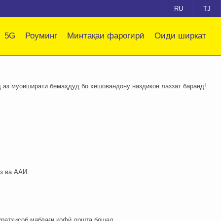
RU
TJ
5G
Роуминг
Минтақаи фарогирӣ
Оиди ширкат
 аз муоиширати бемаҳдуд бо хешовандону наздикон лаззат баранд!
из ва ААИ.
суратҳисоб маблағи кофӣ дошта бошад.