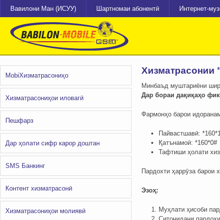
Вавилони Ман (ИСУУ)
Шартномаи абонентӣ
Интернет-му
Хизматрасонии 
MobiХизматрасониҳо
Минбаъд муштариёни ширк
Дар бораи дақиқаҳо фик
Хизматрасониҳои иловагӣ
Фармонҳо барои идоранам
Пешфарз
Пайвастшавӣ: *160*
Қатънамоӣ: *160*0#
Дар ҳолати сифр карор доштан
Тафтиши ҳолати хиз
SMS Банкинг
Пардохти ҳаррӯза барои х
Контент хизматрасонӣ
Эзоҳ:
Муҳлати ҳисоби пар
Хизматрасониҳои молиявӣ
Ситонидани пардохи