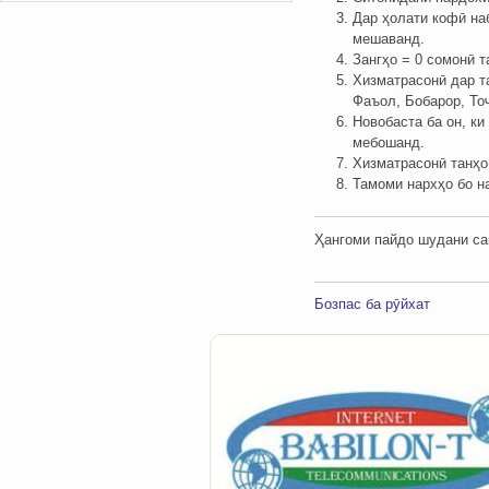
Дар ҳолати кофӣ на
мешаванд.
Зангҳо = 0 сомонӣ 
Хизматрасонӣ дар т
Фаъол, Бобарор, Тоҷ
Новобаста ба он, к
мебошанд.
Хизматрасонӣ танҳо
Тамоми нархҳо бо н
Ҳангоми пайдо шудани сав
Бозпас ба рӯйхат